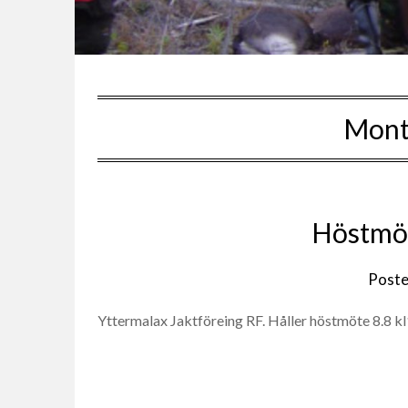
Mont
Höstmöt
Post
Yttermalax Jaktföreing RF. Håller höstmöte 8.8 kl