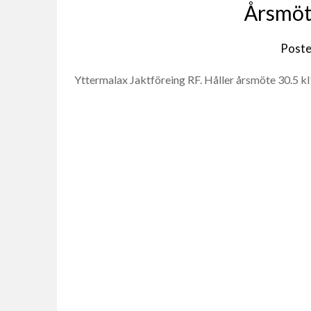
Årsmöte
Post
Yttermalax Jaktföreing RF. Håller årsmöte 30.5 kl