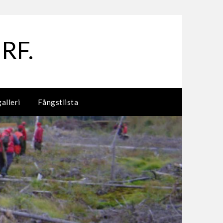
 RF.
galleri
Fångstlista